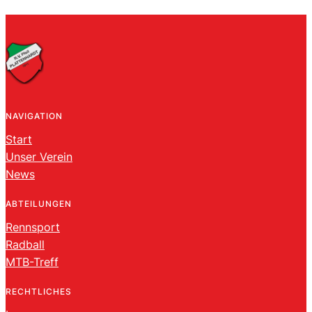
NAVIGATION
Start
Unser Verein
News
ABTEILUNGEN
Rennsport
Radball
MTB-Treff
RECHTLICHES