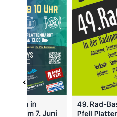
49. Rad-Basar des RV
 Juni
Pfeil Plattenhardt am