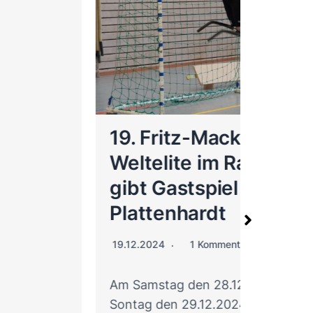
23.02.20
Weiterle
19. Fritz-Mack-Turnier –
Weltelite im Radball
gibt Gastspiel in
Plattenhardt
19.12.2024
1 Kommentar
Am Samstag den 28.12.2024 und
Sontag den 29.12.2024 findet das