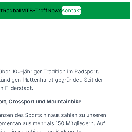
t
Radball
MTB-Treff
News
Kontakt
 über 100-jähriger Tradition im Radsport.
ändigen Plattenhardt gegründet. Seit der
n Filderstadt.
ort, Crossport und Mountainbike
.
enzen des Sports hinaus zählen zu unseren
omentan aus mehr als 150 Mitgliedern. Auf
ein, die verschiedenen Radsport-