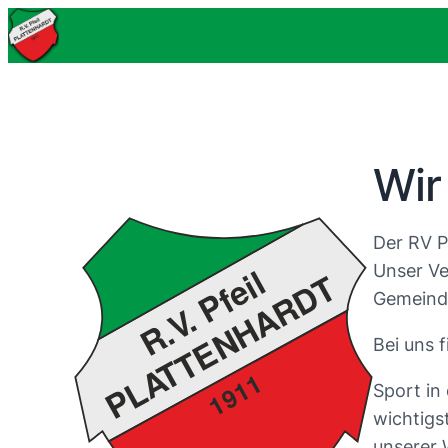
Wir
Der RV Pf
Unser Ve
Gemeinde
Bei uns 
Sport in
wichtigs
unserer 