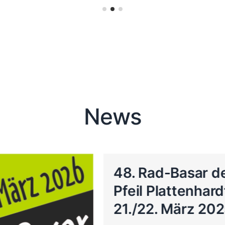
News
48. Rad-Basar des RV
Pfeil Plattenhardt am
21./22. März 2025