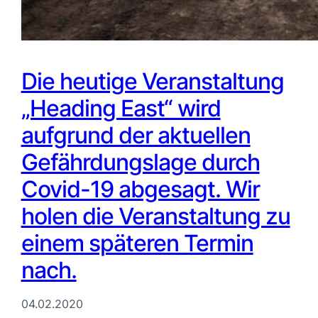
Die heutige Veranstaltung
„Heading East“ wird
aufgrund der aktuellen
Gefährdungslage durch
Covid-19 abgesagt. Wir
holen die Veranstaltung zu
einem späteren Termin
nach.
04.02.2020