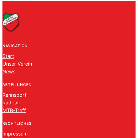
NAVIGATION
Start
Unser Verein
News
ABTEILUNGEN
Rennsport
Radball
MTB-Treff
RECHTLICHES
Impressum