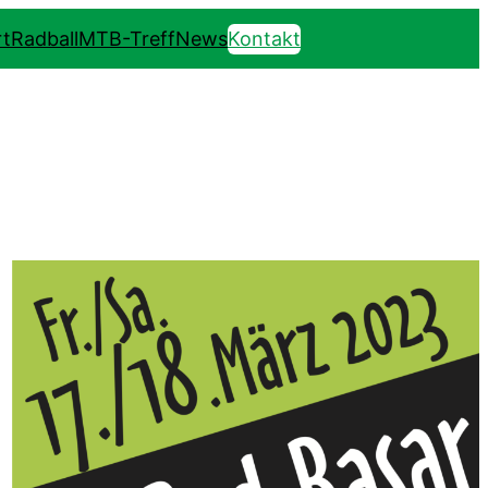
t
Radball
MTB-Treff
News
Kontakt