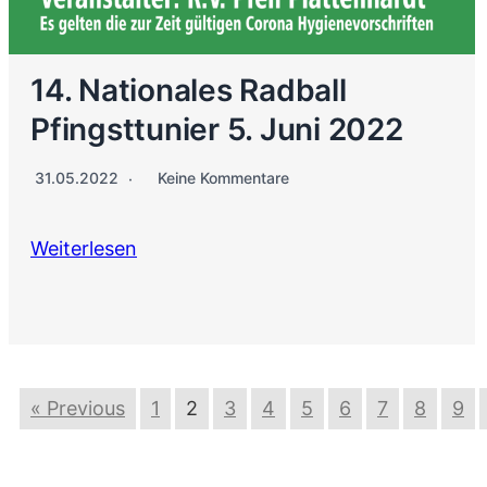
14. Nationales Radball
Pfingsttunier 5. Juni 2022
31.05.2022
Keine Kommentare
Weiterlesen
« Previous
1
2
3
4
5
6
7
8
9