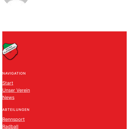
NAVIGATION
Start
Unser Verein
News
ABTEILUNGEN
Rennsport
Radball