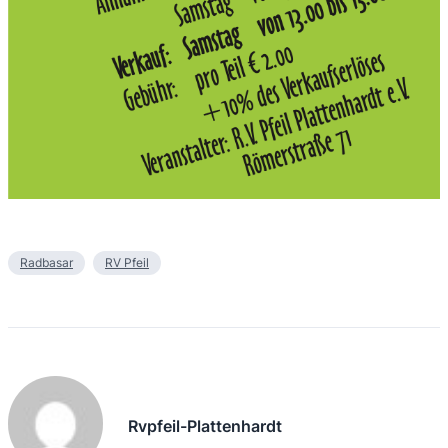
Radbasar
RV Pfeil
Rvpfeil-Plattenhardt