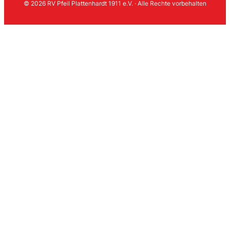
© 2026 RV Pfeil Plattenhardt 1911 e.V. · Alle Rechte vorbehalten