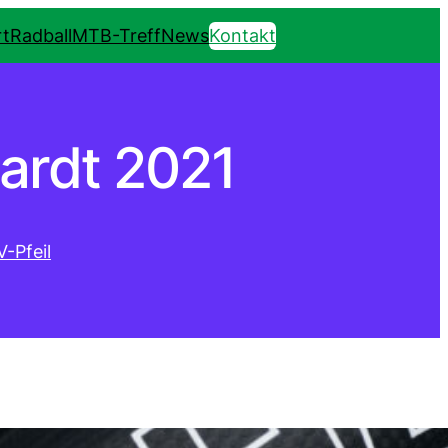
t
Radball
MTB-Treff
News
Kontakt
ardt 2021
V-Pfeil