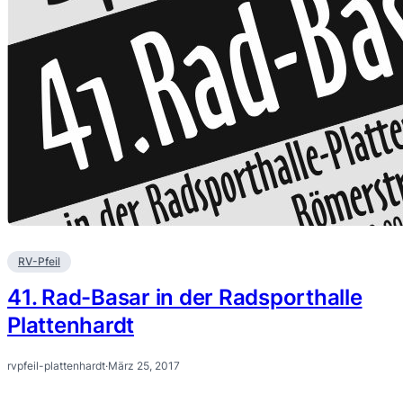
RV-Pfeil
41. Rad-Basar in der Radsporthalle
Plattenhardt
rvpfeil-plattenhardt
·
März 25, 2017