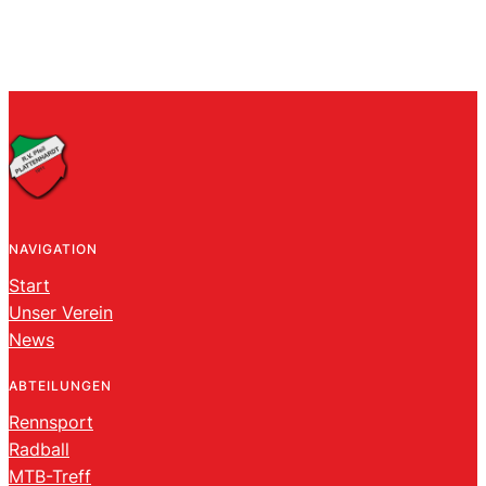
NAVIGATION
Start
Unser Verein
News
ABTEILUNGEN
Rennsport
Radball
MTB-Treff