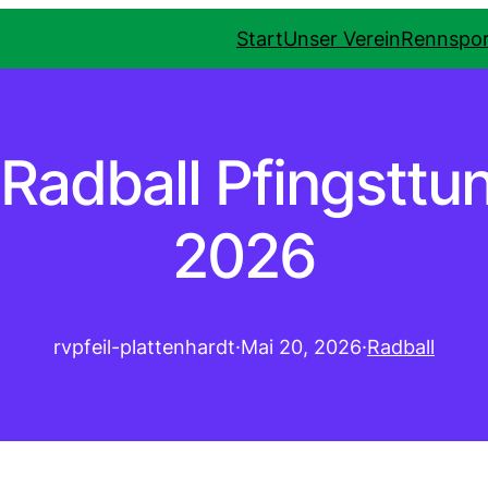
Start
Unser Verein
Rennspor
 Radball Pfingsttun
2026
rvpfeil-plattenhardt
·
Mai 20, 2026
·
Radball