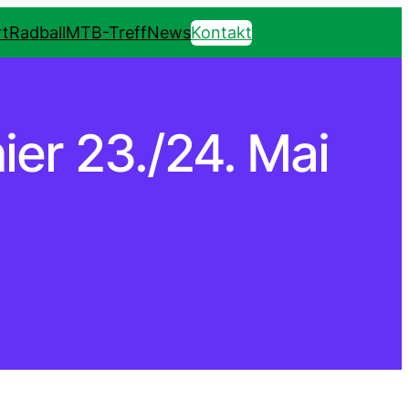
t
Radball
MTB-Treff
News
Kontakt
ier 23./24. Mai