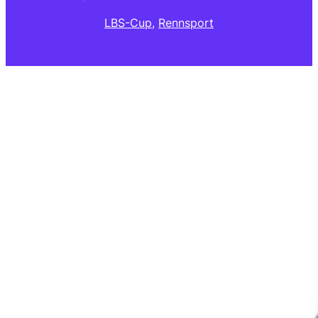
LBS-Cup
, 
Rennsport