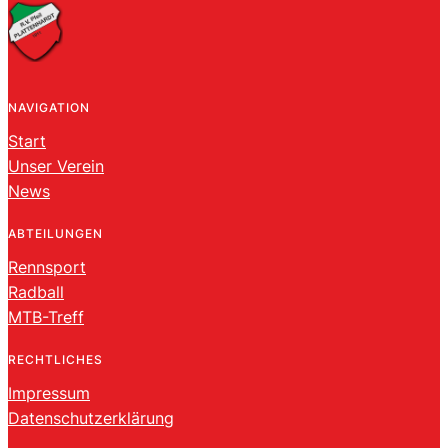
NAVIGATION
Start
Unser Verein
News
ABTEILUNGEN
Rennsport
Radball
MTB-Treff
RECHTLICHES
Impressum
Datenschutzerklärung