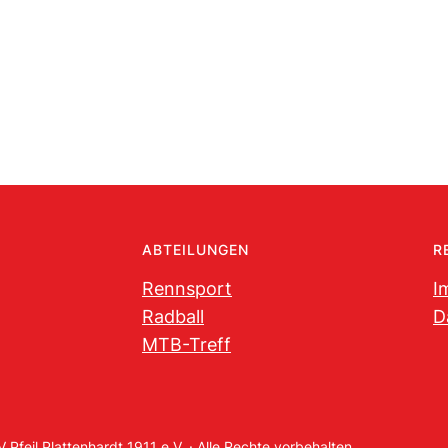
ABTEILUNGEN
R
Rennsport
I
Radball
D
MTB-Treff
Pfeil Plattenhardt 1911 e.V. · Alle Rechte vorbehalten