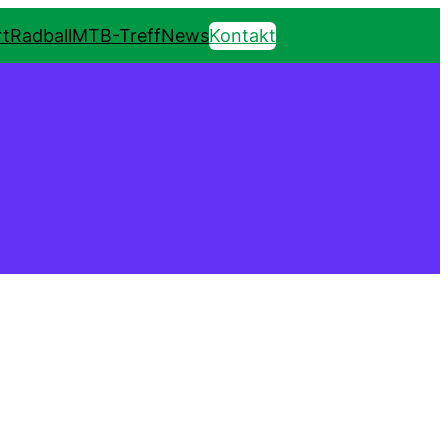
t
Radball
MTB-Treff
News
Kontakt