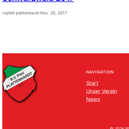
rvpfeil-plattenhardt
·
Nov. 20, 2017
NAVIGATION
Start
Unser Verein
News
© 2026 RV 